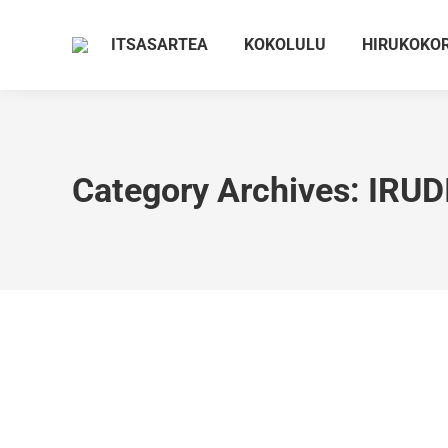
ITSASARTEA
KOKOLULU
HIRUKOKO
Category Archives:
IRUD