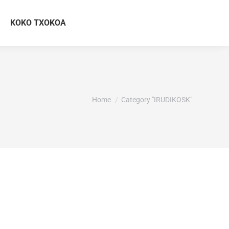
KOKO TXOKOA
You are here:
Home
Category "IRUDIKOSK"