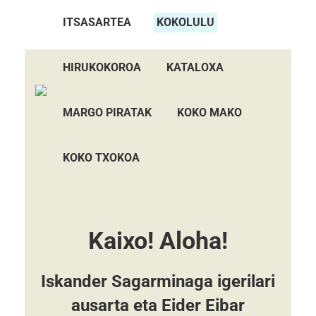
ITSASARTEA
KOKOLULU
HIRUKOKOROA
KATALOXA
MARGO PIRATAK
KOKO MAKO
KOKO TXOKOA
Kaixo! Aloha!
Iskander Sagarminaga igerilari
ausarta eta Eider Eibar