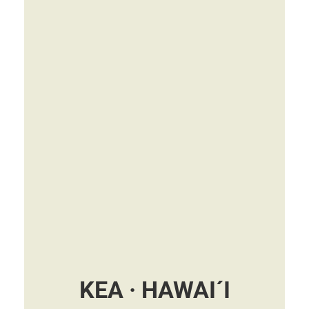
KEA · HAWAI´I