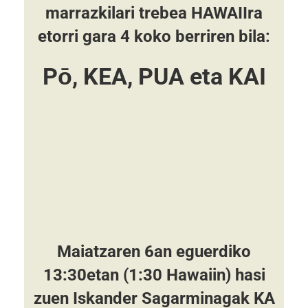
marrazkilari trebea HAWAIIra
etorri gara 4 koko berriren bila:
P
ō
, KEA, PUA
eta
KAI
Maiatzaren 6an eguerdiko
13:30etan (1:30 Hawaiin) hasi
zuen Iskander Sagarminagak KA