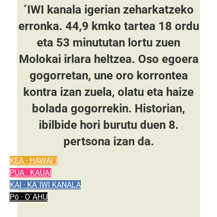
´IWI kanala igerian zeharkatzeko
erronka. 44,9 kmko tartea 18 ordu
eta 53 minututan lortu zuen
Molokai irlara heltzea. Oso egoera
gogorretan, une oro korrontea
kontra izan zuela, olatu eta haize
bolada gogorrekin. Historian,
ibilbide hori burutu duen 8.
pertsona izan da.
KEA · HAWAI´I
PUA · KAUAI
KAI · KA´IWI KANALA
Pō · O´AHU