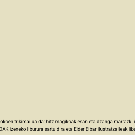
koen trikimailua da: hitz magikoak esan eta dzanga marrazki i
 izeneko liburura sartu dira eta Eider Eibar ilustratzaileak lib