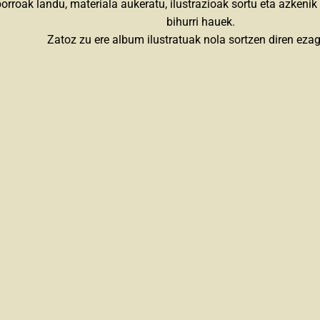
orroak landu, materiala aukeratu, ilustrazioak sortu eta azkenik 
bihurri hauek.
Zatoz zu ere album ilustratuak nola sortzen diren ezag