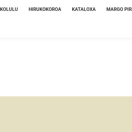
KOLULU
HIRUKOKOROA
KATALOXA
MARGO PI