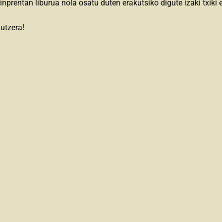
inprentan liburua nola osatu duten erakutsiko digute izaki txiki 
utzera!