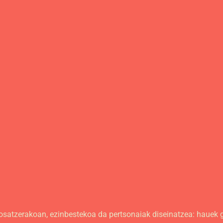
osatzerakoan, ezinbestekoa da pertsonaiak diseinatzea: hauek g