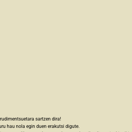
rudimentsuetara sartzen dira!
uru hau nola egin duen erakutsi digute.