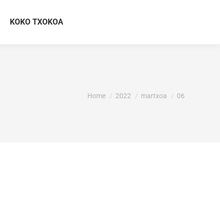
KOKO TXOKOA
You are here:
Home
2022
martxoa
06