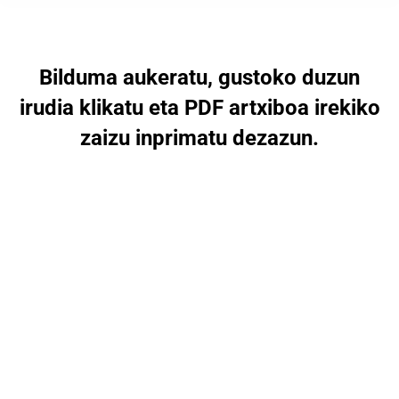
Bilduma aukeratu, gustoko duzun
irudia klikatu eta PDF artxiboa irekiko
zaizu inprimatu dezazun.