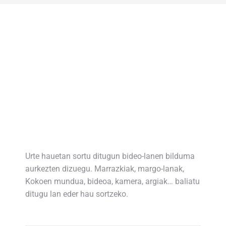
Urte hauetan sortu ditugun bideo-lanen bilduma
aurkezten dizuegu. Marrazkiak, margo-lanak,
Kokoen mundua, bideoa, kamera, argiak… baliatu
ditugu lan eder hau sortzeko.