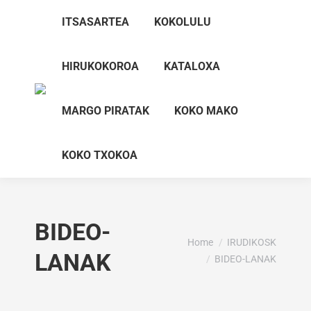
ITSASARTEA
KOKOLULU
HIRUKOKOROA
KATALOXA
MARGO PIRATAK
KOKO MAKO
KOKO TXOKOA
BIDEO-
You are here:
Home
IRUDIKOSK
LANAK
BIDEO-LANAK