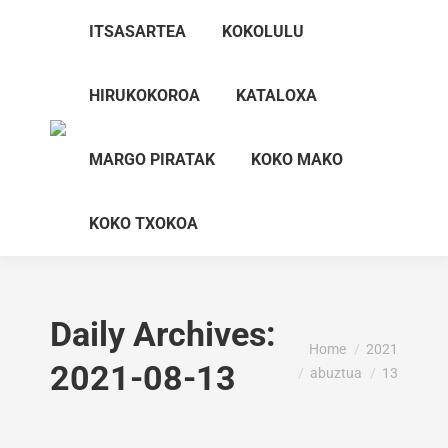
ITSASARTEA
KOKOLULU
HIRUKOKOROA
KATALOXA
MARGO PIRATAK
KOKO MAKO
KOKO TXOKOA
Daily Archives:
You are here:
Home
2021
2021-08-13
abuztua
13