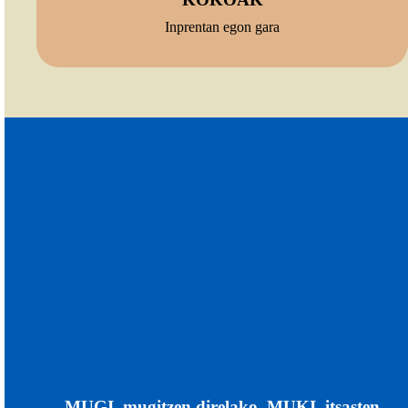
Inprentan egon gara
MUGI, mugitzen direlako. MUKI, itsasten