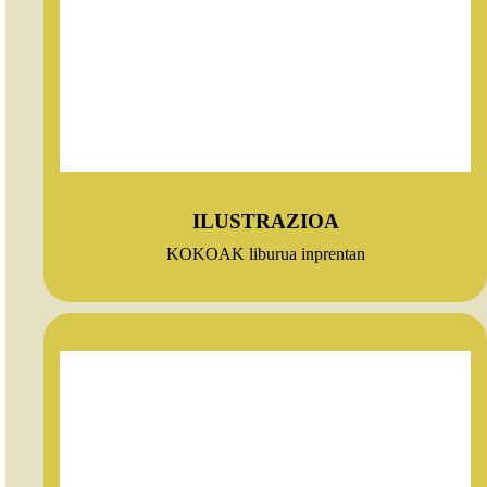
ILUSTRAZIOA
KOKOAK liburua inprentan