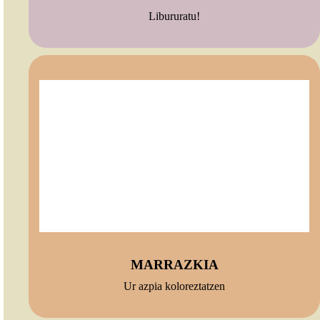
Libururatu!
MARRAZKIA
Ur azpia koloreztatzen