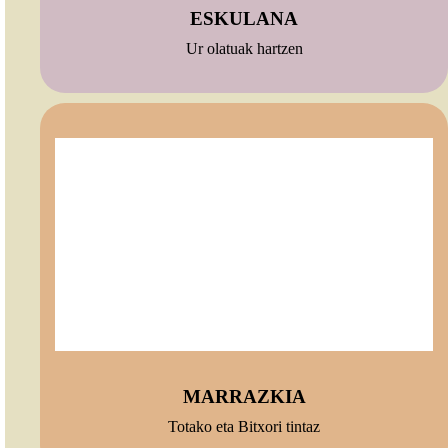
ESKULANA
Ur olatuak hartzen
MARRAZKIA
Totako eta Bitxori tintaz