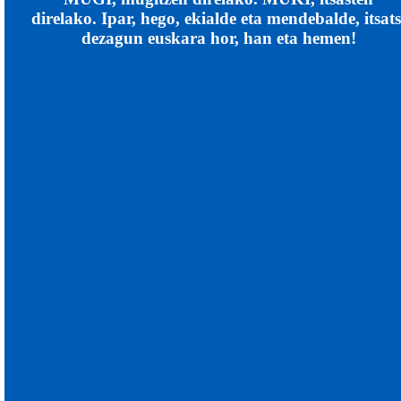
direlako. Ipar, hego, ekialde eta mendebalde, itsats
dezagun euskara hor, han eta hemen!