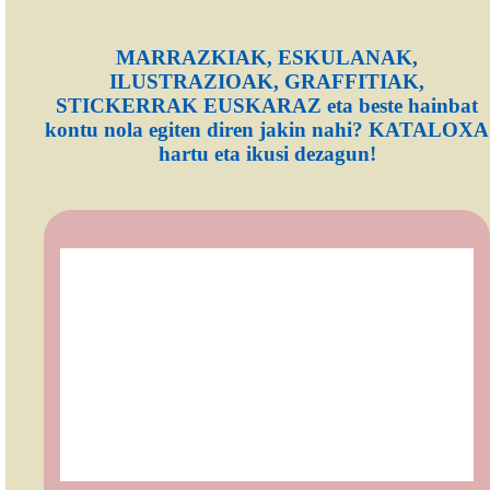
MARRAZKIAK, ESKULANAK,
ILUSTRAZIOAK, GRAFFITIAK,
STICKERRAK EUSKARAZ eta beste hainbat
kontu nola egiten diren jakin nahi? KATALOXA
hartu eta ikusi dezagun!