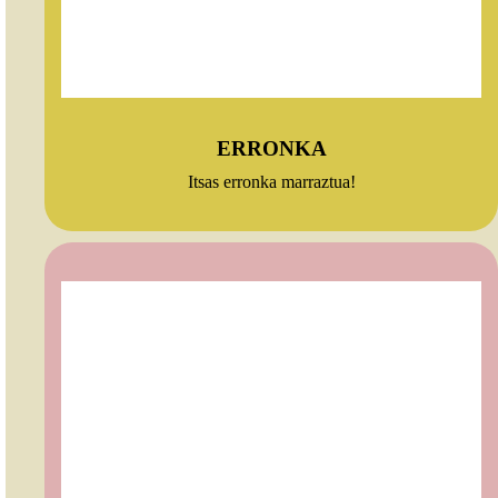
ERRONKA
Itsas erronka marraztua!