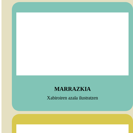
MARRAZKIA
Xabiroiren azala ilustratzen