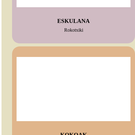
ESKULANA
Rokotxiki
KOKOAK