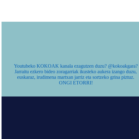
Youtubeko KOKOAK kanala ezagutzen duzu? @kokoakgara?
Jarraitu ezkero bideo zoragarriak ikusteko aukera izango duzu,
euskaraz, irudimena martxan jarriz eta sortzeko grina piztuz.
ONGI ETORRI!