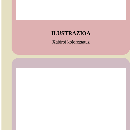
ILUSTRAZIOA
Xabiroi koloreztatuz