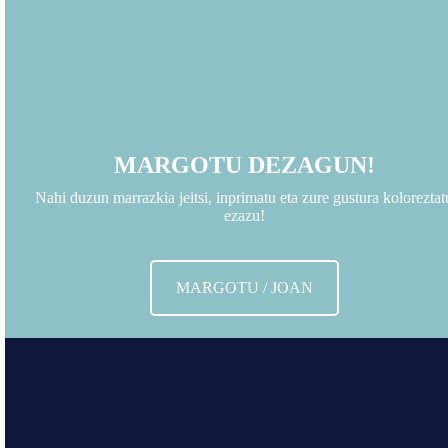
MARGOTU DEZAGUN!
Nahi duzun marrazkia jeitsi, inprimatu eta zure gustura koloreztat
ezazu!
MARGOTU / JOAN