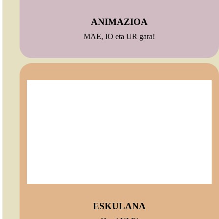
ANIMAZIOA
MAE, IO eta UR gara!
ESKULANA