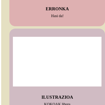
ERRONKA
Hasi da!
ILUSTRAZIOA
KOKOAK libura