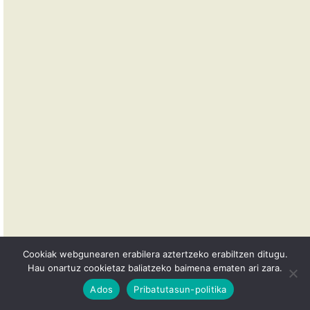
Cookiak webgunearen erabilera aztertzeko erabiltzen ditugu.
Hau onartuz cookietaz baliatzeko baimena ematen ari zara.
Ados
Pribatutasun-politika