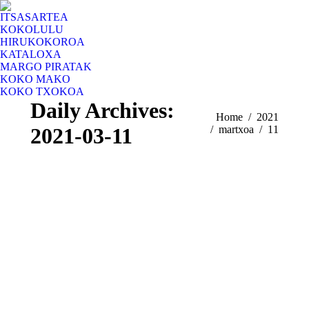
ITSASARTEA
KOKOLULU
HIRUKOKOROA
KATALOXA
MARGO PIRATAK
KOKO MAKO
KOKO TXOKOA
Daily Archives:
You are here:
Home
2021
2021-03-11
martxoa
11