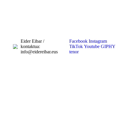
Eider Eibar /
Facebook
Instagram
kontaktua:
TikTok
Youtube
GIPHY
info@eidereibar.eus
tenor