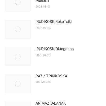
Mañaria
2023-03-03
IRUDIKOSK RokoTxiki
2023-01-03
IRUDIKOSK Oktogonoa
2022-04-29
RAZ / TRIKIKOSKA
2022-03-06
ANIMAZIO-LANAK