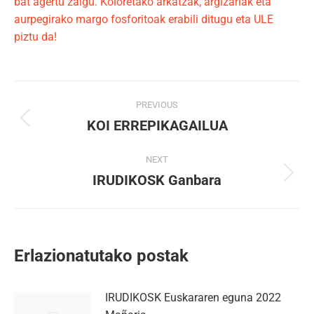
bat agertu zaigu. Koloretako arkatzak, argizariak eta
aurpegirako margo fosforitoak erabili ditugu eta ULE
piztu da!
Post
PREVIOUS
navigation
KOI ERREPIKAGAILUA
Previous
post:
NEXT
IRUDIKOSK Ganbara
Next
post:
Erlazionatutako postak
IRUDIKOSK Euskararen eguna 2022