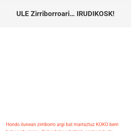
ULE Zirriborroari… IRUDIKOSK!
You are here:
Hondo ilunean zirriborro argi bat marraztuz KOKO berri