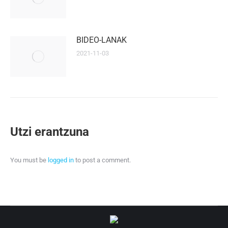
BIDEO-LANAK
2021-11-03
Utzi erantzuna
You must be
logged in
to post a comment.