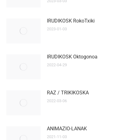
2023-03-03
IRUDIKOSK RokoTxiki
2023-01-03
IRUDIKOSK Oktogonoa
2022-04-29
RAZ / TRIKIKOSKA
2022-03-06
ANIMAZIO-LANAK
2021-11-03