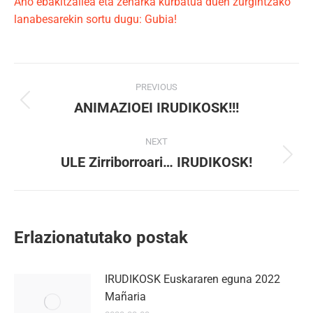
Aho ebakitzailea eta zeharka kurbatua duen zurgintzako
lanabesarekin sortu dugu: Gubia!
Post
PREVIOUS
navigation
ANIMAZIOEI IRUDIKOSK!!!
Previous
post:
NEXT
ULE Zirriborroari… IRUDIKOSK!
Next
post:
Erlazionatutako postak
IRUDIKOSK Euskararen eguna 2022
Mañaria