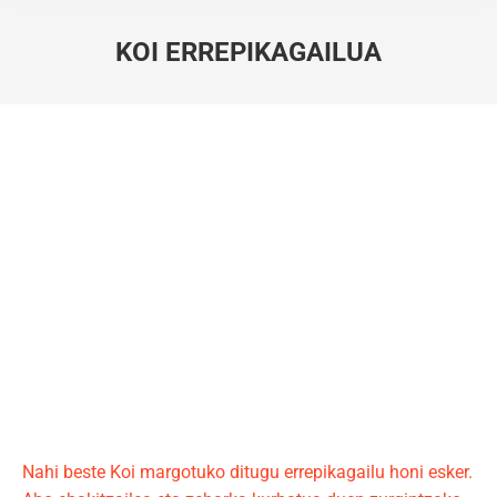
KOI ERREPIKAGAILUA
You are here:
Nahi beste Koi margotuko ditugu errepikagailu honi esker.