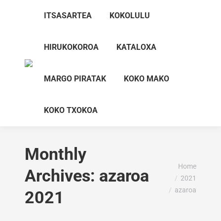
ITSASARTEA
KOKOLULU
HIRUKOKOROA
KATALOXA
MARGO PIRATAK
KOKO MAKO
KOKO TXOKOA
Monthly
You are here:
Home
Archives:
azaroa
2021
azaroa
2021