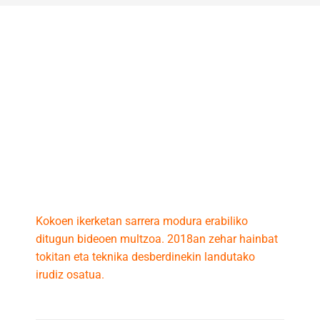
Kokoen ikerketan sarrera modura erabiliko
ditugun bideoen multzoa. 2018an zehar hainbat
tokitan eta teknika desberdinekin landutako
irudiz osatua.