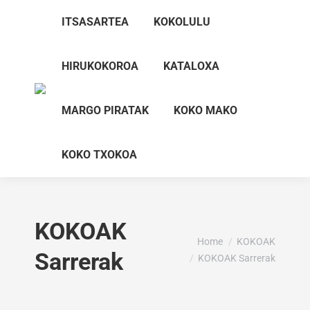
ITSASARTEA
KOKOLULU
HIRUKOKOROA
KATALOXA
MARGO PIRATAK
KOKO MAKO
KOKO TXOKOA
KOKOAK
You are here:
Home
KOKOAK
Sarrerak
KOKOAK Sarrerak