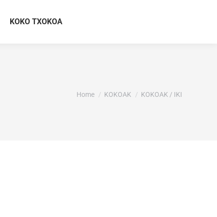
KOKO TXOKOA
You are here:
Home
KOKOAK
KOKOAK / IKI