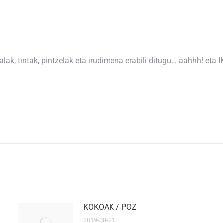
k, tintak, pintzelak eta irudimena erabili ditugu… aahhh! eta 
Next
post:
KOKOAK / POZ
2019-08-21