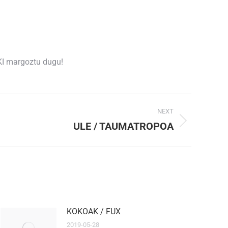
IKI margoztu dugu!
NEXT
ULE / TAUMATROPOA
KOKOAK / FUX
2019-05-28