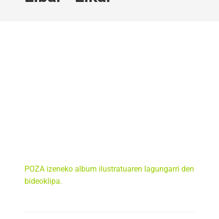
POZA izeneko album ilustratuaren lagungarri den
bideoklipa.