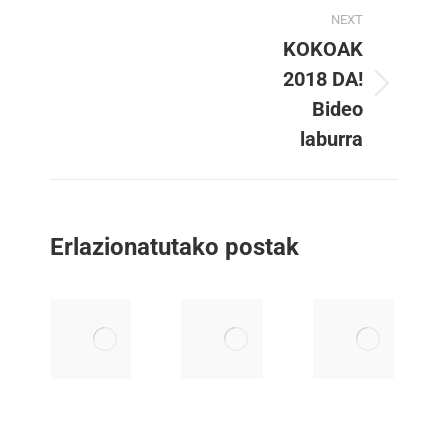
Post
NEXT
navigation
KOKOAK
2018 DA!
Next
Bideo
post:
laburra
Erlazionatutako postak
IRUDIKOSK
IRUDIKOSK
Euskararen
RokoTxiki
eguna
2023-01-03
2022
Mañaria
2023-03-03