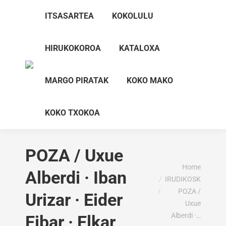
ITSASARTEA
KOKOLULU
HIRUKOKOROA
KATALOXA
MARGO PIRATAK
KOKO MAKO
KOKO TXOKOA
POZA / Uxue
You are here:
Home
Alberdi · Iban
IRUDIKOSK
POZA /
Urizar · Eider
Uxue
Alberdi ·…
Eibar · Elkar