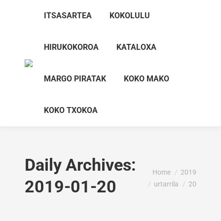
ITSASARTEA
KOKOLULU
HIRUKOKOROA
KATALOXA
MARGO PIRATAK
KOKO MAKO
KOKO TXOKOA
Daily Archives:
You are here:
Home
2019
2019-01-20
urtarrila
20