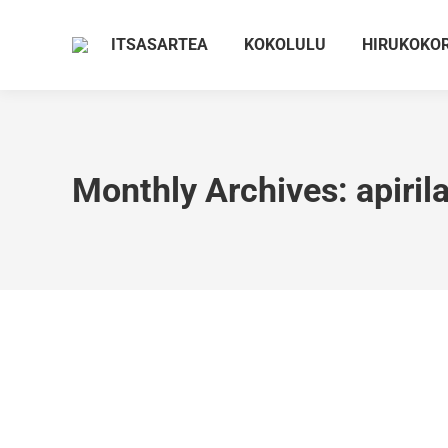
ITSASARTEA
KOKOLULU
HIRUKOKO
Monthly Archives:
apiril