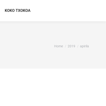
KOKO TXOKOA
You are here:
Home
2019
apirila