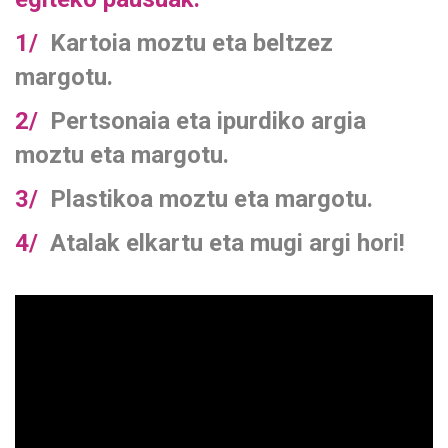
1/
Kartoia moztu eta beltzez
margotu.
2/
Pertsonaia eta ipurdiko argia
moztu eta margotu.
3/
Plastikoa moztu eta margotu.
4/
Atalak elkartu eta mugi argi hori!