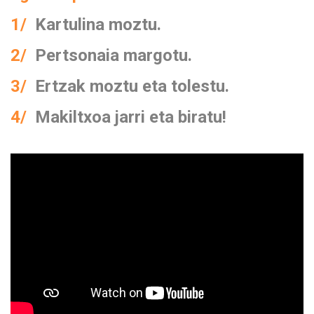
1/
Kartulina moztu.
2/
Pertsonaia margotu.
3/
Ertzak moztu eta tolestu.
4/
Makiltxoa jarri eta biratu!