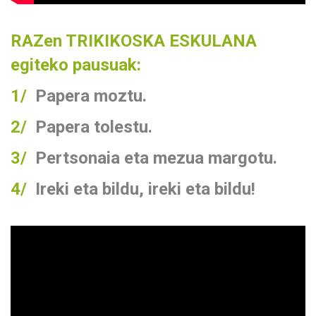
RAZen TRIKIKOSKA ESKULANA
egiteko pausuak:
1/
Papera moztu.
2/
Papera tolestu.
3/
Pertsonaia eta mezua margotu.
4/
Ireki eta bildu, ireki eta bildu!