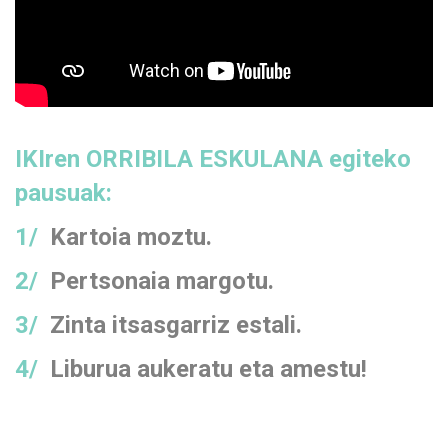
IKIren ORRIBILA ESKULANA egiteko
pausuak:
1/
Kartoia moztu.
2/
Pertsonaia margotu.
3/
Zinta itsasgarriz estali.
4/
Liburua aukeratu eta amestu!