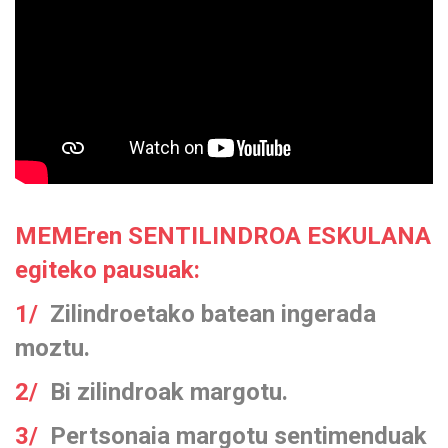
MEMEren SENTILINDROA ESKULANA
egiteko pausuak:
1/
Zilindroetako batean ingerada
moztu.
2/
Bi zilindroak margotu.
3/
Pertsonaia margotu sentimenduak