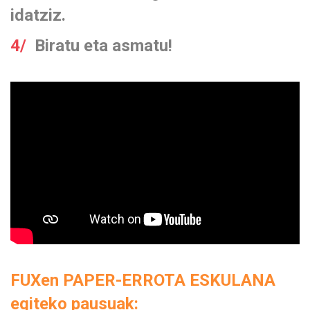
idatziz.
4/
Biratu eta asmatu!
FUXen PAPER-ERROTA ESKULANA
egiteko pausuak: