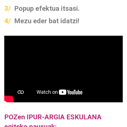
3/
Popup efektua itsasi.
4/
Mezu eder bat idatzi!
POZen IPUR-ARGIA ESKULANA
egiteko pausuak: