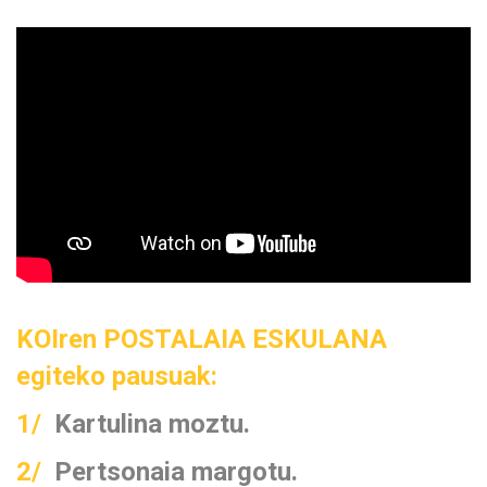
KOIren POSTALAIA ESKULANA
egiteko pausuak:
1/
Kartulina moztu.
2/
Pertsonaia margotu.