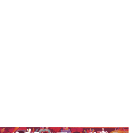
MARRA-MARRA
MARRA-MARRA ATALEAN
ZUK NAHI BEZELA
KOLOREZTATZEKO
MARRAZKI PILA AURKITUKO
DUZU!