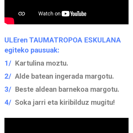
ULEren TAUMATROPOA ESKULANA
egiteko pausuak:
1/
Kartulina moztu.
2/
Alde batean ingerada margotu.
3/
Beste aldean barnekoa margotu.
4/
Soka jarri eta kiribilduz mugitu!