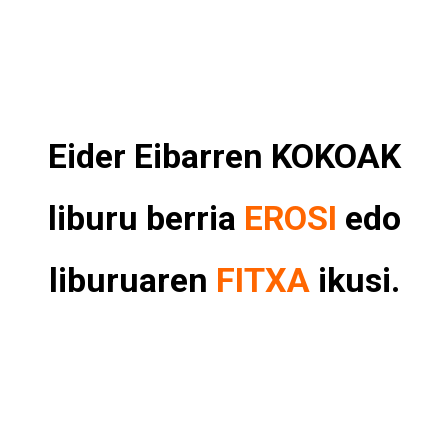
Eider Eibarren KOKOAK
liburu berria
EROSI
edo
liburuaren
FITXA
ikusi.